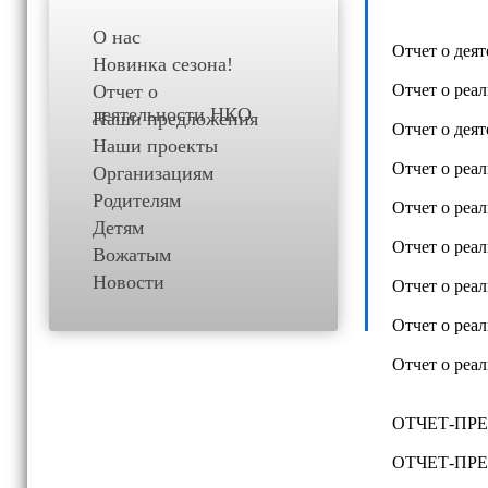
О нас
Отчет о деят
Новинка сезона!
Отчет о
Отчет о реа
деятельности НКО
Наши предложения
Отчет о деят
Наши проекты
Отчет о реа
Организациям
Родителям
Отчет о реа
Детям
Отчет о реа
Вожатым
Новости
Отчет о реа
Отчет о реа
Отчет о реа
ОТЧЕТ-ПРЕЗ
ОТЧЕТ-ПРЕЗ