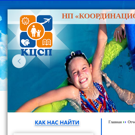
НП «КООРДИНАЦИ
›
›
Главная
Отч