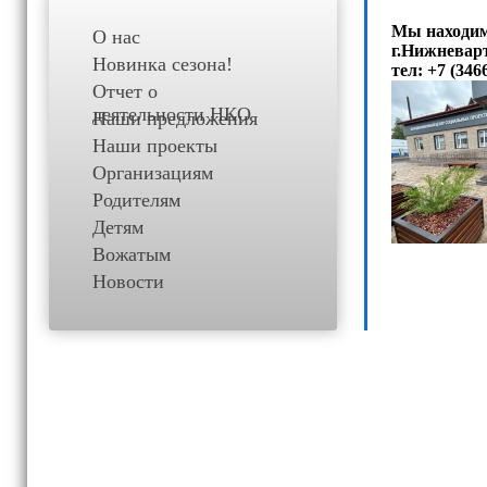
Мы находим
О нас
г.Нижневарт
Новинка сезона!
тел: +7 (346
Отчет о
деятельности НКО
Наши предложения
Наши проекты
Организациям
Родителям
Детям
Вожатым
Новости