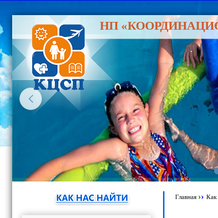
НП «КООРДИНАЦИ
›
›
Главная
Как