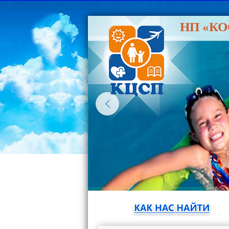
НП «К