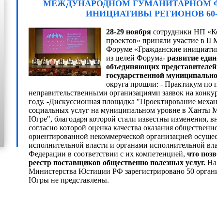
МЕЖДУНАРОДНОМ ГУМАНИТАРНОМ 
ИНИЦИАТИВЫ РЕГИОНОВ 60
28-29 ноября
сотрудники НП «К
проектов» приняли участие в I
Форуме «Гражданские инициатив
из целей Форума-
развитие еди
объединяющих представителей 
государственной муниципально
округа прошли: - Практикум по
неправительственными организациями заявок на конкур
году. -Дискуссионная площадка "Проектирование меха
социальных услуг на муниципальном уровне в Ханты 
Югре", благодаря которой стали известны изменения, вне
согласно которой оценка качества оказания общественн
ориентированной некоммерческой организацией осуще
исполнительной власти и органами исполнительной вла
Идет загрузка..
Федерации в соответствии с их компетенцией,
что поз
реестр поставщиков общественно полезных услуг.
На
Министерства Юстиции РФ зарегистрировано 50 орган
Югры не представлены.