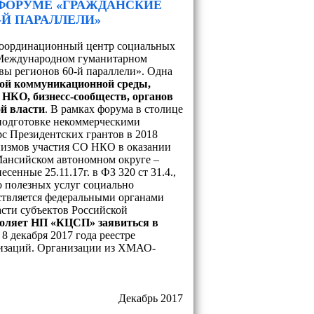
ФОРУМЕ «ГРАЖДАНСКИЕ
-Й ПАРАЛЛЕЛИ»
оординационный центр социальных
I Международном гуманитарном
ы регионов 60-й параллели». Одна
ной коммуникационной среды,
НКО, бизнесс-сообществ, органов
й власти
. В рамках форума в столице
 подготовке некоммерческими
с Президентских грантов в 2018
низмов участия СО НКО в оказании
Мансийском автономном округе –
сенные 25.11.17г. в ФЗ 320 ст 31.4.,
о полезных услуг социально
ствляется федеральными органами
сти субъектов Российской
воляет НП «КЦСП» заявиться в
 8 декабря 2017 года реестре
изаций. Организации из ХМАО-
Декабрь 2017